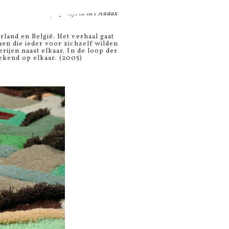
ppen
. De kleden zijn getuft in het
Audax
land en België. Het verhaal gaat
en die ieder voor zichzelf wilden
ijen naast elkaar. In de loop der
rekend op elkaar. (2005)