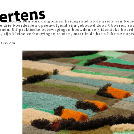
ens
velkleden zijn
vertalingen in wol van typische Nederlandse polder
landscha
ielmuseum Tilburg.
kleed toont een stuk ontgonnen heidegrond op de grens van Neder
de drie boerderijen opeenvolgend zijn gebouwd door 3 boeren zon
nnen. Uit praktische overwegingen bouwden ze 3 identieke boerder
n, zijn kleine verbouwingen te zien, maar in de basis lijken ze sp
×140 cm